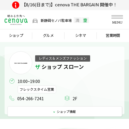
【8/16(日まで)】cenova THE BARGAIN 開催中！
満
空
新静岡セノバ駐車場
MENU
ショップ
グルメ
シネマ
営業時間
レディス＆メンズファッション
ザ ショップ スローン
10:00~19:00
フレックスタイム営業
054-266-7241
2F
ショップ
情報