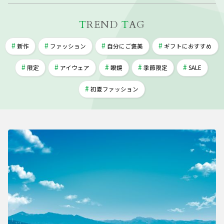
T
REND
T
AG
新作
ファッション
自分にご褒美
ギフトにおすすめ
限定
アイウェア
眼鏡
季節限定
SALE
初夏ファッション