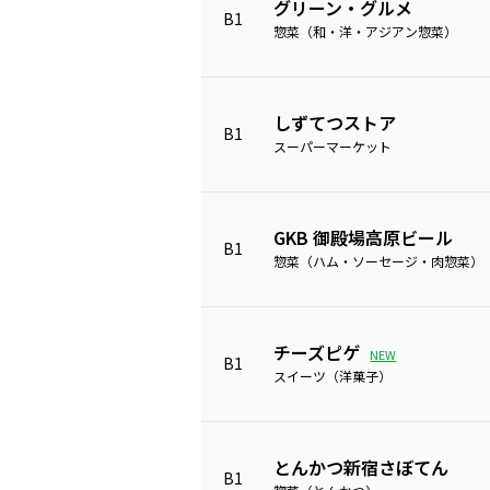
グリーン・グルメ
B1
惣菜（和・洋・アジアン惣菜）
しずてつストア
B1
スーパーマーケット
GKB 御殿場高原ビール
B1
惣菜（ハム・ソーセージ・肉惣菜）
チーズピゲ
NEW
B1
スイーツ（洋菓子）
とんかつ新宿さぼてん
B1