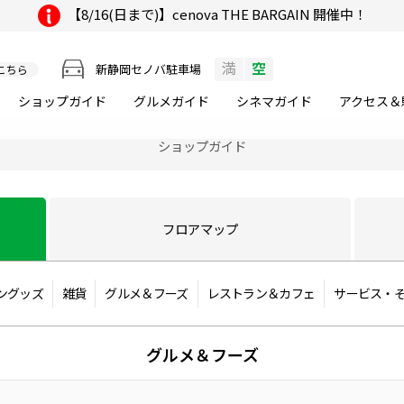
【8/16(日まで)】cenova THE BARGAIN 開催中！
満
空
新静岡セノバ駐車場
こちら
ショップガイド
グルメ
ガイド
シネマ
ガイド
アクセス＆
ショップガイド
フロア
マップ
ングッズ
雑貨
グルメ＆フーズ
レストラン＆カフェ
サービス・
グルメ＆フーズ