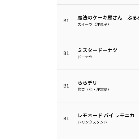
魔法のケーキ屋さん ぷる
B1
スイーツ（洋菓子）
ミスタードーナツ
B1
ドーナツ
ららデリ
B1
惣菜（和・洋惣菜）
レモネード バイ レモニカ
B1
ドリンクスタンド