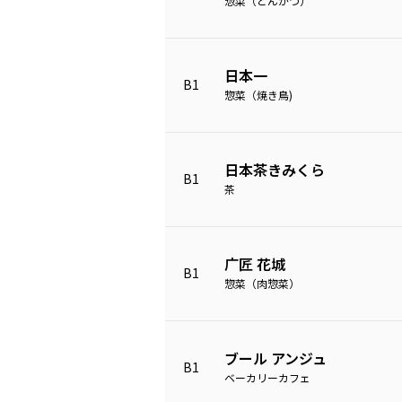
惣菜（とんかつ）
日本一
B1
惣菜（焼き鳥)
日本茶きみくら
B1
茶
广匠 花城
B1
惣菜（肉惣菜）
ブール アンジュ
B1
ベーカリーカフェ