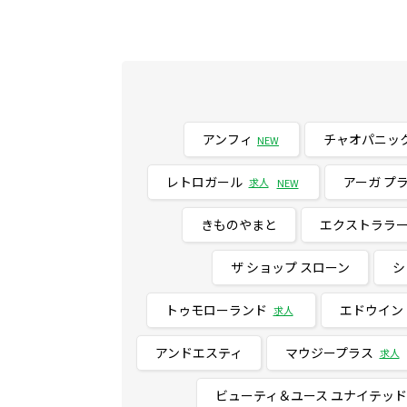
アンフィ
チャオパニック
NEW
レトロガール
アーガ プ
求人
NEW
きものやまと
エクストララー
ザ ショップ スローン
シ
トゥモローランド
エドウイン
求人
アンドエスティ
マウジープラス
求人
ビューティ＆ユース ユナイテッ