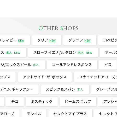
O
THER
S
HOPS
 ティピー
クリア
グラニフ
ロペピ
NEW
NEW
NEW
ラス
スローブ イエナ/ル タロン
アール
求人
求人
NEW
NEW
ジ/エックスガール
コールアンドレスポンス
ビス
求人
ップス
アウトサイド･ザ･ボックス
ユナイテッドアローズ 
 デニム ギャラクシー
スピック＆スパン
グレープフル
求人
チコ
ミスティック
ビームス ゴルフ
アンシ
ドアローズ
モンベル
セレクトアイ プラス
セレクト 