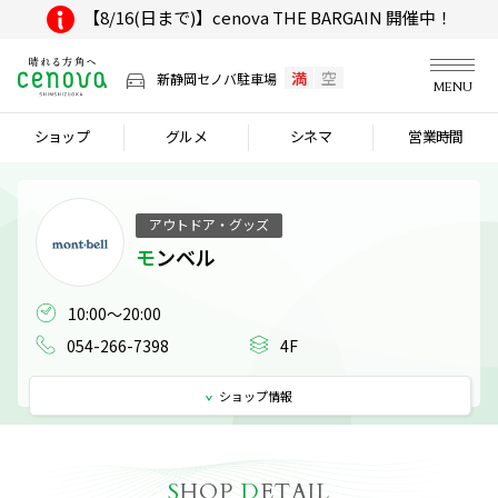
【8/16(日まで)】cenova THE BARGAIN 開催中！
満
空
新静岡セノバ駐車場
MENU
ショップ
グルメ
シネマ
営業時間
アウトドア・グッズ
モンベル
054-266-7398
4F
ショップ
情報
S
HOP
D
ETAIL