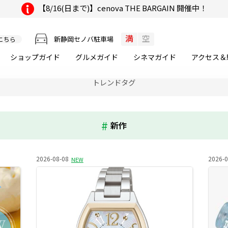
【8/16(日まで)】cenova THE BARGAIN 開催中！
満
空
新静岡セノバ駐車場
こちら
ショップガイド
グルメ
ガイド
シネマ
ガイド
アクセス＆
トレンドタグ
新作
2026-08-08
2026-0
NEW