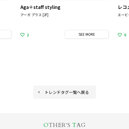
Aga＋staff styling
レコ
アーガ プラス [2F]
エービ
SEE
MORE
2
0
トレンドタグ一覧へ戻る
O
THER'S
T
AG