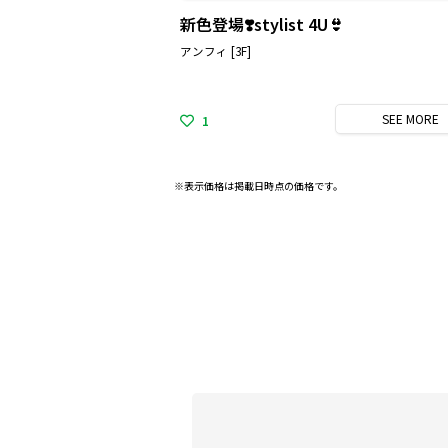
新色登場❣️stylist 4U👙
アンフィ [3F]
SEE
MORE
1
※表示価格は掲載日時点の価格です。