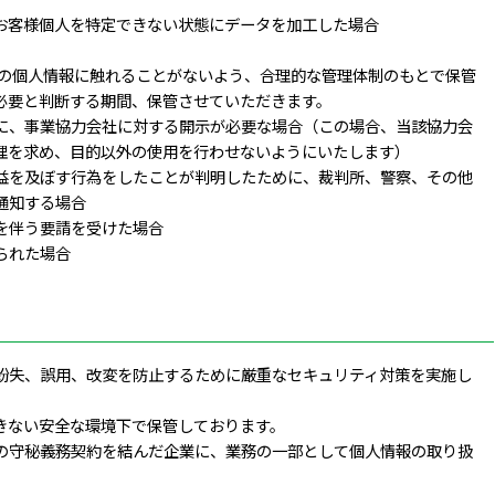
お客様個人を特定できない状態にデータを加工した場合
様の個人情報に触れることがないよう、合理的な管理体制のもとで保管
必要と判断する期間、保管させていただきます。
に、事業協力会社に対する開示が必要な場合（この場合、当該協力会
理を求め、目的以外の使用を行わせないようにいたします）
益を及ぼす行為をしたことが判明したために、裁判所、警察、その他
通知する場合
を伴う要請を受けた場合
られた場合
紛失、誤用、改変を防止するために厳重なセキュリティ対策を実施し
きない安全な環境下で保管しております。
の守秘義務契約を結んだ企業に、業務の一部として個人情報の取り扱