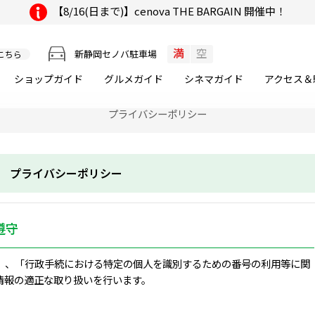
【8/16(日まで)】cenova THE BARGAIN 開催中！
満
空
新静岡セノバ駐車場
こちら
ショップガイド
グルメ
ガイド
シネマ
ガイド
アクセス＆
プライバシーポリシー
プライバシーポリシー
遵守
」、「行政手続における特定の個人を識別するための番号の利用等に関
情報の適正な取り扱いを行います。