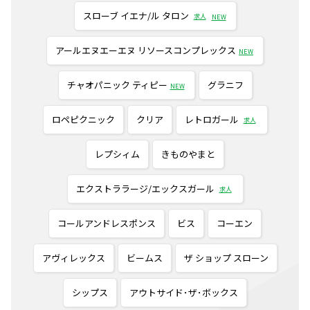
スローブ イエナ/ル タロン
求人
NEW
アールエヌエーエヌ リソースコンプレックス
NEW
チャオパニック ティピー
グラニフ
NEW
ロペピクニック
クリア
レトロガール
求人
レプシィム
きものやまと
エクストララージ/エックスガール
求人
コールアンドレスポンス
ビス
コーエン
アヴィレックス
ビームス
ザ ショップ スローン
シップス
アウトサイド･ザ･ボックス