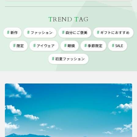
T
REND
T
AG
新作
ファッション
自分にご褒美
ギフトにおすすめ
限定
アイウェア
眼鏡
季節限定
SALE
初夏ファッション