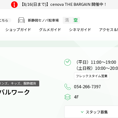
【8/16(日まで)】cenova THE BARGAIN 開催中！
満
空
新静岡セノバ駐車場
こちら
ショップガイド
グルメ
ガイド
シネマ
ガイド
アクセス＆
（平日）11:00～19:00

（土日祝）10:00～20:0
フレックスタイム営業
メンズ、キッズ、服飾雑貨
054-266-7397
ーバルワーク
4F
スタッフ
募集