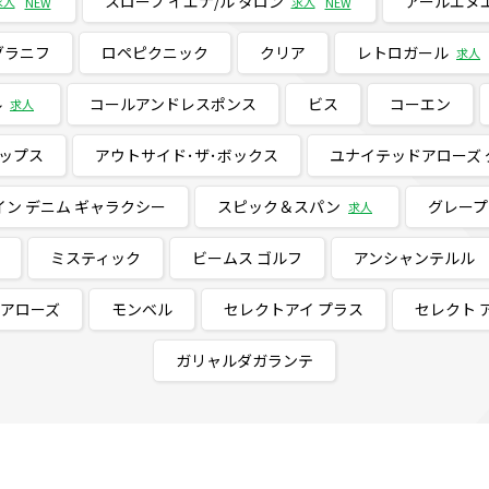
スローブ イエナ/ル タロン
アールエヌ
求人
求人
NEW
NEW
グラニフ
ロペピクニック
クリア
レトロガール
求人
ル
コールアンドレスポンス
ビス
コーエン
求人
ップス
アウトサイド･ザ･ボックス
ユナイテッドアローズ 
イン デニム ギャラクシー
スピック＆スパン
グレープ
求人
ミスティック
ビームス ゴルフ
アンシャンテルル
ドアローズ
モンベル
セレクトアイ プラス
セレクト 
ガリャルダガランテ