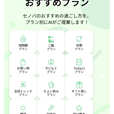
おすすめプラン
セノバのおすすめの過ごし方を、
プラン別にAIがご提案します！
短時間
ご飯
休憩
プラン
プラン
プラン
お買い物
子どもと
Today's
プラン
プラン
プラン
注目トレンド
ちょい呑み
ギフト探し
プラン
プラン
プラン
朝活
記念日
自分磨き