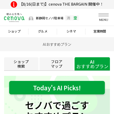
【8/16(日まで)】cenova THE BARGAIN 開催中！
満
空
新静岡セノバ駐車場
MENU
ショップ
グルメ
シネマ
営業時間
AIおすすめプラン
AI
ショップ
フロア
おすすめプラン
検索
マップ
Today's AI Picks!
セノバで過ごす