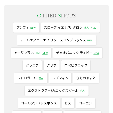
O
THER
S
HOPS
アンフィ
スローブ イエナ/ル タロン
求人
NEW
NEW
アールエヌエーエヌ リソースコンプレックス
NEW
アーガ プラス
チャオパニック ティピー
求人
NEW
NEW
グラニフ
クリア
ロペピクニック
レトロガール
レプシィム
きものやまと
求人
エクストララージ/エックスガール
求人
コールアンドレスポンス
ビス
コーエン