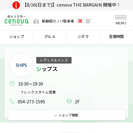
【8/16(日まで)】cenova THE BARGAIN 開催中！
満
空
新静岡セノバ駐車場
MENU
ショップ
グルメ
シネマ
営業時間
レディス＆メンズ
シップス
10:30～19:30
フレックスタイム営業
054-273-1595
2F
ショップ
情報