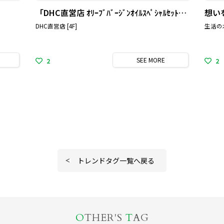
「DHC直営店 ｵﾘｰﾌﾞﾊﾞｰｼﾞﾝｵｲﾙｽﾍﾟｼｬﾙｾｯﾄ発売」
想い
DHC直営店 [4F]
生活の木
SEE
MORE
2
2
トレンドタグ一覧へ戻る
O
THER'S
T
AG