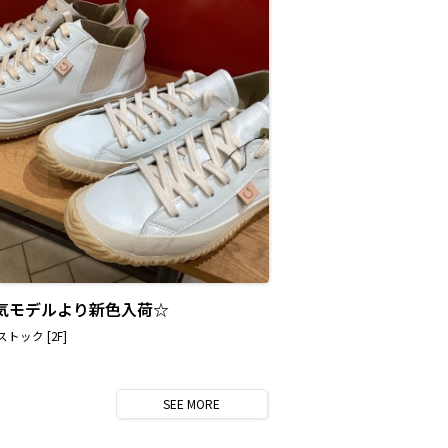
気モデルより新色入荷☆
トック [2F]
SEE
MORE