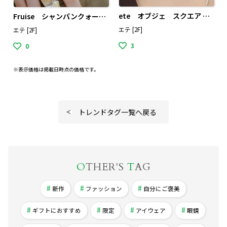
ete オブジェ スクエア ネックレス
Fruise シャンパンクォーツリング
エテ [2F]
エテ [2F]
3
0
※表示価格は掲載日時点の価格です。
トレンドタグ一覧へ戻る
O
THER'S
T
AG
新作
ファッション
自分にご褒美
ギフトにおすすめ
限定
アイウェア
眼鏡