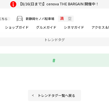
【8/16(日まで)】cenova THE BARGAIN 開催中！
満
空
新静岡セノバ駐車場
こちら
ショップガイド
グルメ
ガイド
シネマ
ガイド
アクセス＆
トレンドタグ
トレンドタグ一覧へ戻る