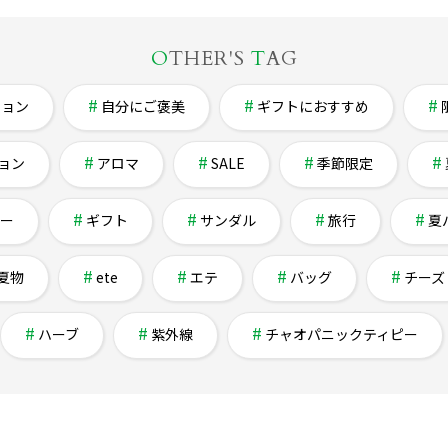
O
THER'S
T
AG
ション
自分にご褒美
ギフトにおすすめ
ョン
アロマ
SALE
季節限定
ー
ギフト
サンダル
旅行
夏
夏物
ete
エテ
バッグ
チーズ
ハーブ
紫外線
チャオパニックティピー