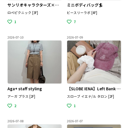
サンリオキャラクターズ×ROPÉ PICNICコラボレーションアイテムが登場！
ミニボディバッグ🏄
ロペピクニック [3F]
ビースリーラボ [4F]
1
7
2026-07-10
2026-07-09
Aga+ staff styling
【SLOBE IENA】Left Bank Books
アーガ プラス [2F]
スローブ イエナ/ル タロン [2F]
2
1
2026-07-08
2026-07-07