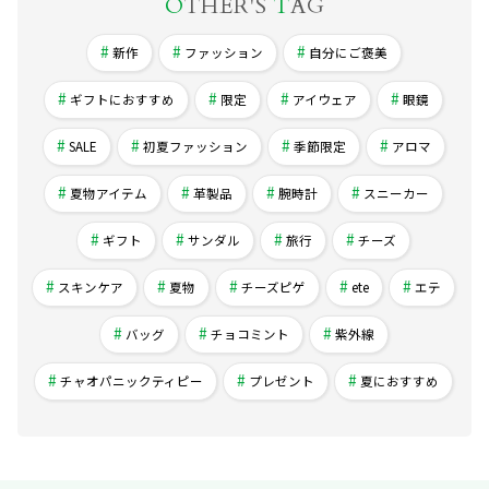
O
THER'S
T
AG
新作
ファッション
自分にご褒美
ギフトにおすすめ
限定
アイウェア
眼鏡
SALE
初夏ファッション
季節限定
アロマ
夏物アイテム
革製品
腕時計
スニーカー
ギフト
サンダル
旅行
チーズ
スキンケア
夏物
チーズピゲ
ete
エテ
バッグ
チョコミント
紫外線
チャオパニックティピー
プレゼント
夏におすすめ