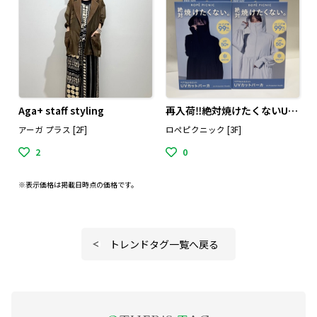
Aga+ staff styling
再入荷‼️絶対焼けたくないUVパーカー
アーガ プラス [2F]
ロペピクニック [3F]
2
0
※表示価格は掲載日時点の価格です。
トレンドタグ一覧へ戻る