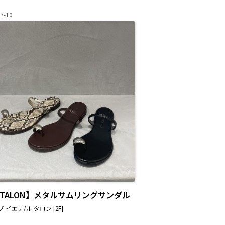
7-10
E TALON】メタルサムリングサンダル
 イエナ/ル タロン [2F]