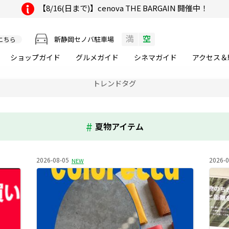
【8/16(日まで)】cenova THE BARGAIN 開催中！
満
空
新静岡セノバ駐車場
こちら
ショップガイド
グルメ
ガイド
シネマ
ガイド
アクセス＆
トレンドタグ
夏物アイテム
2026-08-05
2026-0
NEW