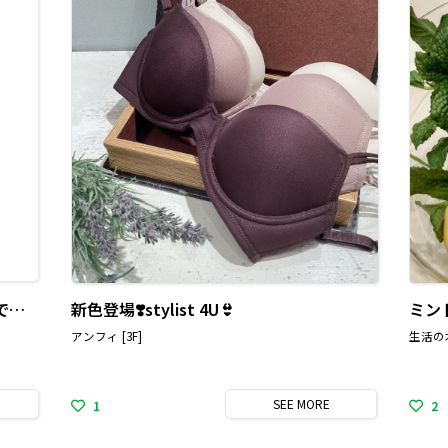
最大70％OFF!ファイルセール開催中です☆
新色登場❣️stylist 4U👙
アンフィ [3F]
生活の木
SEE
MORE
1
2