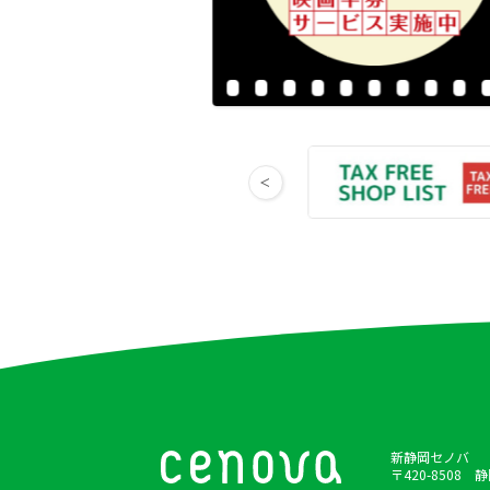
新静岡セノバ
〒420-8508