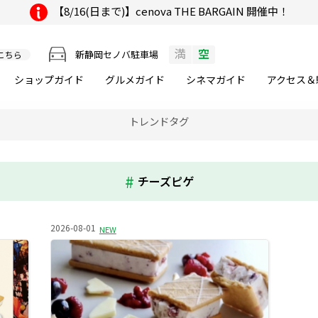
【8/16(日まで)】cenova THE BARGAIN 開催中！
満
空
新静岡セノバ駐車場
こちら
ショップガイド
グルメ
ガイド
シネマ
ガイド
アクセス＆
トレンドタグ
チーズピゲ
2026-08-01
NEW