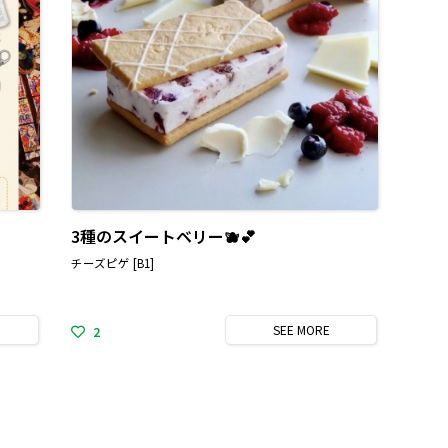
3種のスイートベリー🫐💕
チーズピゲ [B1]
SEE
MORE
2