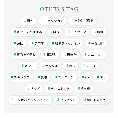
O
THER'S
T
AG
新作
ファッション
自分にご褒美
ギフトにおすすめ
限定
アイウェア
眼鏡
SALE
アロマ
初夏ファッション
季節限定
夏物アイテム
革製品
腕時計
スニーカー
ギフト
サンダル
旅行
チーズ
スキンケア
夏物
チーズピゲ
ete
エテ
バッグ
チョコミント
紫外線
チャオパニックティピー
プレゼント
夏におすすめ