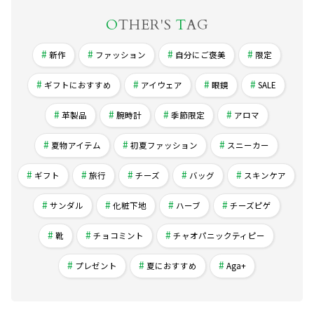
O
THER'S
T
AG
新作
ファッション
自分にご褒美
限定
ギフトにおすすめ
アイウェア
眼鏡
SALE
革製品
腕時計
季節限定
アロマ
夏物アイテム
初夏ファッション
スニーカー
ギフト
旅行
チーズ
バッグ
スキンケア
サンダル
化粧下地
ハーブ
チーズピゲ
靴
チョコミント
チャオパニックティピー
プレゼント
夏におすすめ
Aga+