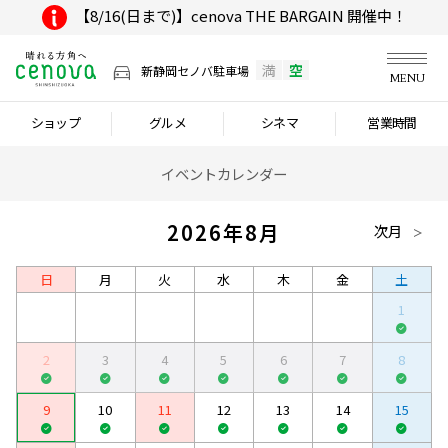
【8/16(日まで)】cenova THE BARGAIN 開催中！
満
空
新静岡セノバ駐車場
MENU
ショップ
グルメ
シネマ
営業時間
イベントカレンダー
2026年8月
次月
日
月
火
水
木
金
土
1
2
3
4
5
6
7
8
9
10
11
12
13
14
15