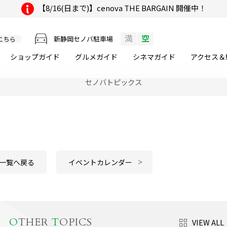
【8/16(日まで)】cenova THE BARGAIN 開催中！
満
空
新静岡セノバ駐車場
こちら
ショップガイド
グルメ
ガイド
シネマ
ガイド
アクセス＆
セノバトピックス
。
一覧へ戻る
イベントカレンダー
O
THER
T
OPICS
VIEW ALL