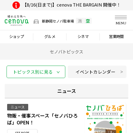
【8/16(日まで)】cenova THE BARGAIN 開催中！
満
空
新静岡セノバ駐車場
MENU
ショップ
グルメ
シネマ
営業時間
セノバトピックス
トピックス別に見る
イベントカレンダー
ニュース
ニュース
物販・催事スペース「セノバひろ
ば」OPEN！
SEE
MORE