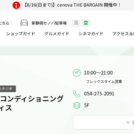
【8/16(日まで)】cenova THE BARGAIN 開催中！
満
空
新静岡セノバ駐車場
こちら
ショップガイド
グルメ
ガイド
シネマ
ガイド
アクセス＆
10:00～21:00
フレックスタイム営業
スタジオ
054-275-2091
5F
ィス