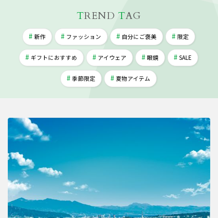
T
REND
T
AG
新作
ファッション
自分にご褒美
限定
ギフトにおすすめ
アイウェア
眼鏡
SALE
季節限定
夏物アイテム