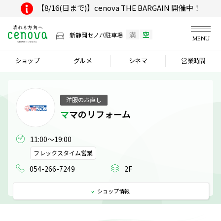
【8/16(日まで)】cenova THE BARGAIN 開催中！
満
空
新静岡セノバ駐車場
MENU
ショップ
グルメ
シネマ
営業時間
洋服のお直し
ママのリフォーム
11:00～19:00
フレックスタイム営業
054-266-7249
2F
ショップ
情報