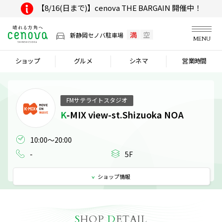
【8/16(日まで)】cenova THE BARGAIN 開催中！
満
空
新静岡セノバ駐車場
MENU
ショップ
グルメ
シネマ
営業時間
FMサテライトスタジオ
K-MIX view-st.Shizuoka NOA
10:00～20:00
-
5F
ショップ
情報
S
HOP
D
ETAIL