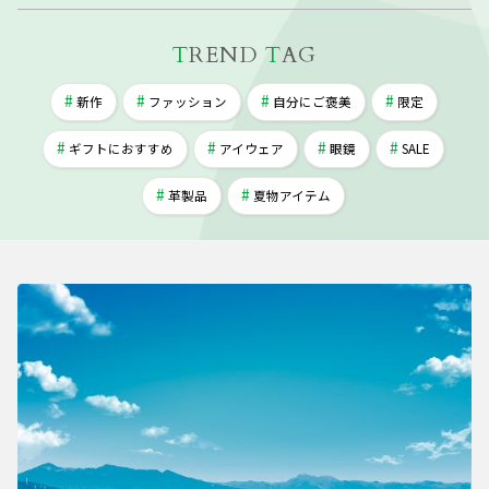
T
REND
T
AG
新作
ファッション
自分にご褒美
限定
ギフトにおすすめ
アイウェア
眼鏡
SALE
革製品
夏物アイテム