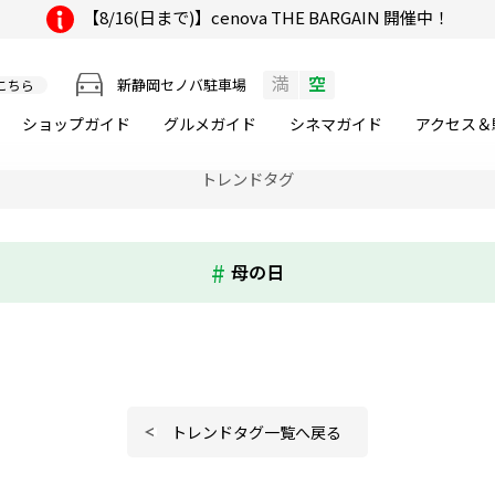
【8/16(日まで)】cenova THE BARGAIN 開催中！
満
空
新静岡セノバ駐車場
こちら
ショップガイド
グルメ
ガイド
シネマ
ガイド
アクセス＆
トレンドタグ
母の日
トレンドタグ一覧へ戻る