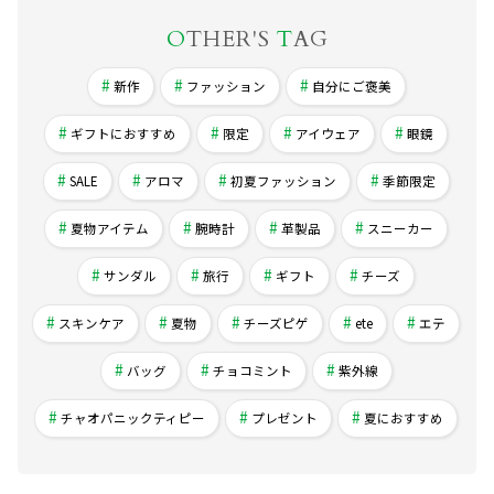
O
THER'S
T
AG
新作
ファッション
自分にご褒美
ギフトにおすすめ
限定
アイウェア
眼鏡
SALE
アロマ
初夏ファッション
季節限定
夏物アイテム
腕時計
革製品
スニーカー
サンダル
旅行
ギフト
チーズ
スキンケア
夏物
チーズピゲ
ete
エテ
バッグ
チョコミント
紫外線
チャオパニックティピー
プレゼント
夏におすすめ