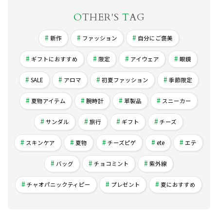
O
THER'S
T
AG
新作
ファッション
自分にご褒美
ギフトにおすすめ
限定
アイウェア
眼鏡
SALE
アロマ
初夏ファッション
季節限定
夏物アイテム
腕時計
革製品
スニーカー
サンダル
旅行
ギフト
チーズ
スキンケア
夏物
チーズピゲ
ete
エテ
バッグ
チョコミント
紫外線
チャオパニックティピー
プレゼント
夏におすすめ