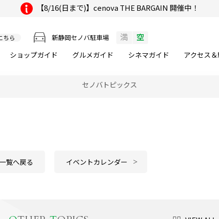
【8/16(日まで)】cenova THE BARGAIN 開催中！
満
空
新静岡セノバ駐車場
こちら
ショップガイド
グルメ
ガイド
シネマ
ガイド
アクセス＆
セノバトピックス
。
一覧へ戻る
イベントカレンダー