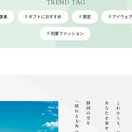
T
REND
T
AG
褒美
ギフトにおすすめ
限定
アイウェ
初夏ファッション