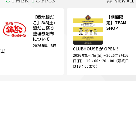
O
THER
T
OPICS
VIEW ALL
【築地銀だ
【期間限
こ】8/8(土)
定】TEAM
銀だこ祭り
SHOP
整理券配布
について
2026年8月8日
CLUBHOUSE が OPEN！
(土)
2026年8月7日(金)～2026年8月16
日(日) 10：00～20：00（最終日
は19：00まで）