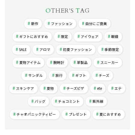
O
THER'S
T
AG
新作
ファッション
自分にご褒美
ギフトにおすすめ
限定
アイウェア
眼鏡
SALE
アロマ
初夏ファッション
季節限定
夏物アイテム
腕時計
革製品
スニーカー
サンダル
旅行
ギフト
チーズ
スキンケア
夏物
チーズピゲ
ete
エテ
バッグ
チョコミント
紫外線
チャオパニックティピー
プレゼント
夏におすすめ