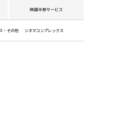
0%OFFで夏物がお得にゲットできま
映画半券
サービス
]
ス・その他
シネマコンプレックス
ALE 開催中！対象品が20～
ONE✨好評販売中✨
(4時間前)
ョップ[4F]