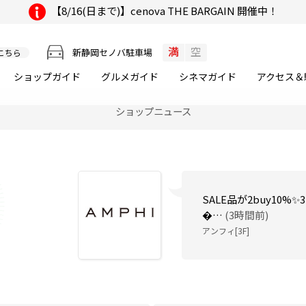
コラントッテ オフィシャルシ
【8/16(日まで)】cenova THE BARGAIN 開催中！
満
空
新静岡セノバ駐車場
こちら
ショップガイド
グルメ
ガイド
シネマ
ガイド
アクセス＆
🎁お買い上げ金額に
す✨詳しくは店頭に
…
ショップニュース
ニールズヤード レメディーズ[
SALE品が2buy10%✨

…
(3時間前)
アンフィ[3F]