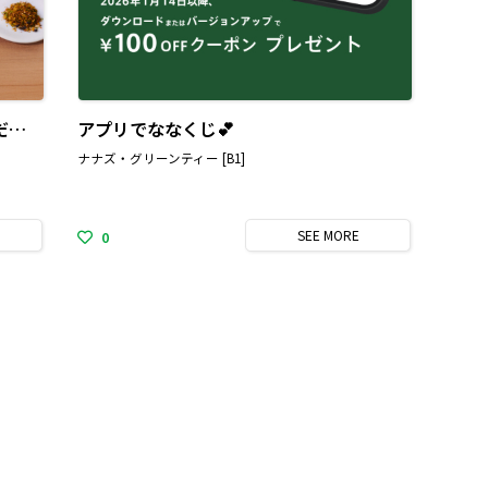
🎁お買い上げ金額に
す✨詳しくは店頭に
…
ニールズヤード レメディーズ[
天然もち鮪のユッケどんぶり ～生姜だれ添え～
アプリでななくじ💕
ナナズ・グリーンティー [B1]
SEE
MORE
0