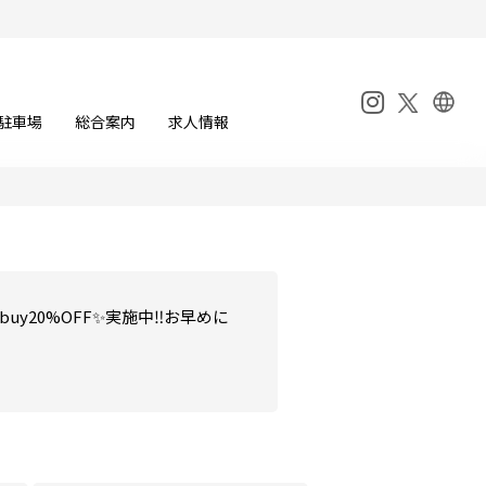
ョップ[4F]
駐車場
総合案内
求人情報
応じて数量限定プレゼントございま
(2時間前)
2F]
3buy20%OFF✨実施中‼️お早めに