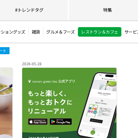
最終値下げ&2BUY1
す🌟
(4時間前)
#トレンド
タグ
特集
アルテミス バイ ダイアナ[2F
ッショングッズ
雑貨
グルメ＆フーズ
レストラン＆カフェ
サービ
REGAL SUMMER S
ート
30％OFF
…
(4時間前)
2026-05-28
リーガルシューズ[4F]
🌹高磁力ネックレスLI
コラントッテ オフィシャルシ