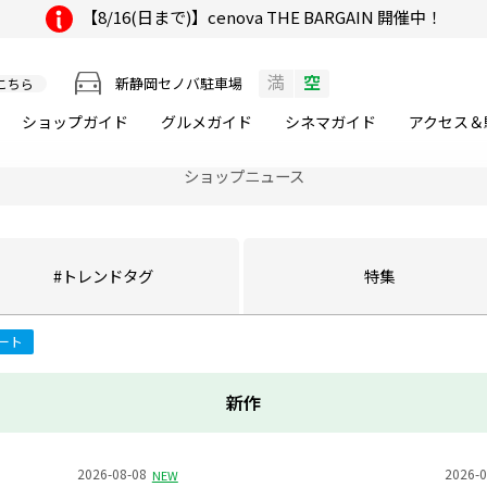
【8/16(日まで)】cenova THE BARGAIN 開催中！
満
空
新静岡セノバ駐車場
こちら
ショップガイド
グルメ
ガイド
シネマ
ガイド
アクセス＆
ショップニュース
#トレンド
タグ
特集
ート
新作
2026-08-08
2026-0
NEW