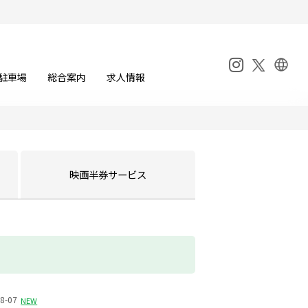
駐車場
総合案内
求人情報
映画半券
サービス
8-07
NEW