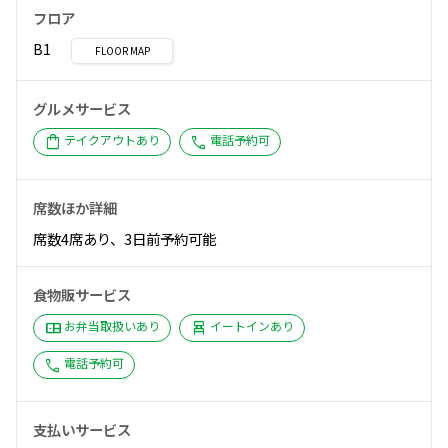
フロア
B1
FLOOR MAP
グルメサービス
shopping_bag
call
テイクアウトあり
電話予約可
席数ほか詳細
席数4席あり、3日前予約可能
食物販サービス
bento
chair_alt
お弁当取扱いあり
イートインあり
call
電話予約可
支払いサービス