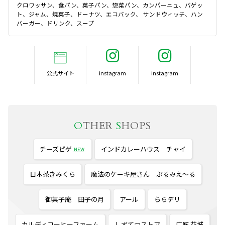
クロワッサン、食パン、菓子パン、惣菜パン、カンパーニュ、バゲッ
ト、ジャム、焼菓子、ドーナツ、エコバック、 サンドウィッチ、ハン
バーガー、ドリンク、スープ
公式サイト
O
THER
S
HOPS
チーズピゲ
インドカレーハウス チャイ
NEW
日本茶きみくら
魔法のケーキ屋さん ぷるみえ〜る
御菓子庵 田子の月
アール
ららデリ
カルディコーヒーファーム
しずてつストア
广匠 花城