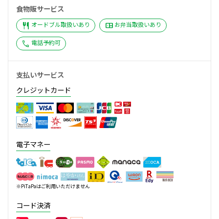
食物販サービス
restaurant
bento
オードブル取扱いあり
お弁当取扱いあり
call
電話予約可
支払いサービス
クレジットカード
電子マネー
※PiTaPaはご利用いただけません
コード決済