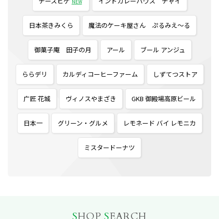
チーズピゲ
インドカレーハウス チャイ
NEW
日本茶きみくら
魔法のケーキ屋さん ぷるみえ〜る
御菓子庵 田子の月
アール
ブール アンジュ
ららデリ
カルディコーヒーファーム
しずてつストア
广匠 花城
ヴィノスやまざき
GKB 御殿場高原ビール
日本一
グリーン・グルメ
レモネード バイ レモニカ
ミスタードーナツ
S
HOP
S
EARCH