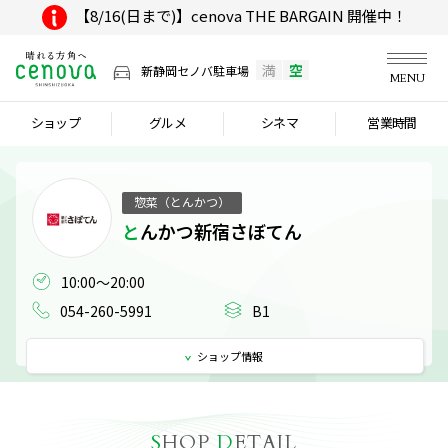
【8/16(日まで)】cenova THE BARGAIN 開催中！
満
空
新静岡セノバ駐車場
MENU
ショップ
グルメ
シネマ
営業時間
惣菜（とんかつ）
とんかつ新宿さぼてん
10:00～20:00
054-260-5991
B1
ショップ
情報
S
HOP
D
ETAIL