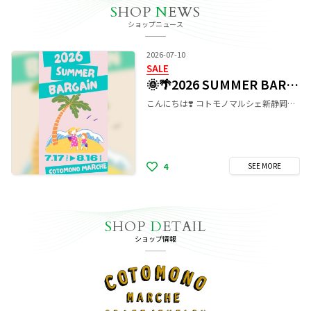
S
HOP
N
EWS
ショップニュース
2026-07-10
SALE
🌞🌴2026 SUMMER BARGAIN🌺✨
こんにちは❣️ コトモノマルシェ新静岡セノバ店 です🏖 今夏も『2026 SUMMER BARGAIN』がスタートいたします🙌🏻🌞🌴🌺✨ 期間中めいっぱいお楽しみいただけるSALE企画を今年もご用意させていただきます💫 是非セノバにご来店の際は、店頭まで足を運んでいただけたらと思います🚶‍♀️ꔛ‬ෆ ―2026 SUMMER BARGAINについて― ▶︎▷営業時間のご案内 ◀◁ ―営業時間― 7/17(金) 10:00-20:00 7/18(土) 10:00-20:00 7/19(日) 10:00-20:00 7/20(月祝) 10:00-20:00 ★当店通常営業時間：11:00-19:00 🛍福袋販売🛍️ 期間：7/17(金)～8/16(日) 1,650円(税込)・3,300円(税込)の2種類✌🏻ꔛ‬ෆ 今夏も中身がみえるお得な福袋をたっぷりご用意しております！ ※ こちら数量限定となりますので、なくなり次第終了となる場合がございます。気になる方はお早めに🐬🫧‪💨 🈹SALE開催🈹 期間：7/17(金)～8/16(日) 店頭一部作品が期間中、30%OFF～最大で70%OFFに‼️ 今回も素敵な作品盛り沢山で展開予定です👐✨ セールのタイミングのみの作品もご用意ございますので 是非お得な機会をお見逃しなく🫣💞 参加ブランドさまは、ご来店までのお楽しみに…🫶 … 本日もスタッフ一同、皆様のご来店を心よりお待ちしております☺️ ーーーーーーーーーーーーーーーーーーーーーー ◎Instagram https://www.instagram.com/cotomonomarche_sizuokacenova/ ◎HP http://cotomono-marche.com/
4
SEE
MORE
S
HOP
D
ETAIL
ショップ情報