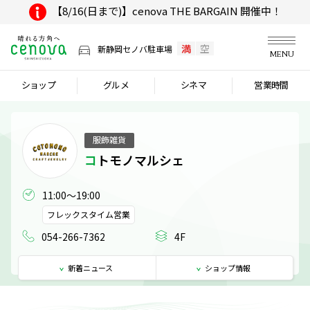
【8/16(日まで)】cenova THE BARGAIN 開催中！
満
空
新静岡セノバ駐車場
MENU
ショップ
グルメ
シネマ
営業時間
服飾雑貨
コトモノマルシェ
11:00～19:00
フレックスタイム営業
054-266-7362
4F
新着
ニュース
ショップ
情報