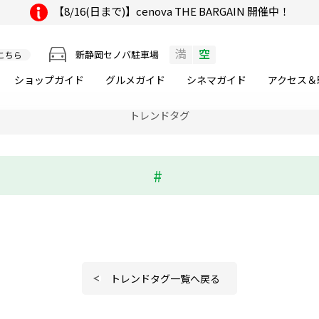
【8/16(日まで)】cenova THE BARGAIN 開催中！
満
空
新静岡セノバ駐車場
こちら
ショップガイド
グルメ
ガイド
シネマ
ガイド
アクセス＆
トレンドタグ
トレンドタグ一覧へ戻る