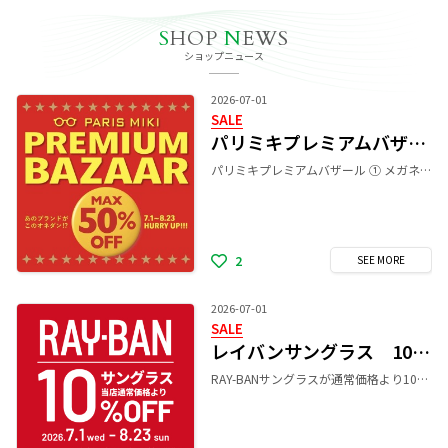
S
HOP
N
EWS
ショップニュース
2026-07-01
SALE
パリミキプレミアムバザール
パリミキプレミアムバザール ① メガネ一式 10%～50%オフ ② レンズSALE（ルティーナシリーズ 調光レンズ ・ 偏光レンズ ） 1,000円OFF 期間中はメガネ一式が最大50％OFFになります。 更にレンズSALEとしてルティーナシリーズレンズ、 調光レンズ(トランジションズ)、 偏光レンズ(グレアレス1.60)が 税込1,000円OFFとなります。 是非この機会にお立ち寄り下さいませ。 ※他の割引・値引きとは併用出来ません。 詳しくは店頭スタッフまでお問い合わせ下さいませ。 期間 7/1(水)〜8/23(日)
2
SEE
MORE
2026-07-01
SALE
レイバンサングラス 10%OFF SALE！
RAY-BANサングラスが通常価格より10%OFF！ 期間限定のお得なチャンスをぜひお見逃しなく！