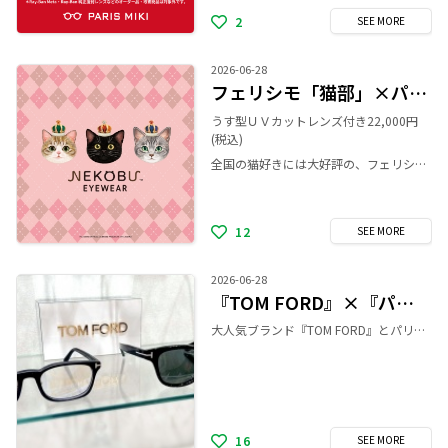
2
SEE
MORE
2026-06-28
フェリシモ「猫部」×パリミキのメガネフレーム第三弾発売！
うす型ＵＶカットレンズ付き22,000円
(税込)
全国の猫好きには大好評の、フェリシモ「猫部」×パリミキのメガネフレーム第三弾発売！ 今回はシリーズ初のツーポイント（フチなし）フレームなど取り揃え、全18種類のバリエーションです。 猫耳やおひげ、かわいいおててなど、猫の特徴をデザインに取り入れ、さまざまな猫毛をイメージしたカラーリングとなっています。 ぜひお気に入りの猫ちゃんフレームを見つけてください。
12
SEE
MORE
2026-06-28
『TOM FORD』×『パリミキ』コラボ
大人気ブランド『TOM FORD』とパリミキの 限定コラボ商品をご紹介👓✨ 度付きメガネ(68,300円〜) 男女問わずかけやすい小ぶりなウェリントンモデル✨ マットブラックの質感は個性的で高級感あふれる 魅力的なデザインになっています。 サングラス(68,200円) 定番のアメリカンウェリントンモデル✨ ブラックフレームにシルバーのT字飾りがより際立ち シックでクールな印象を与えてくれます。 パリミキ限定商品になりますので、 店頭にお立ち寄りの際は是非お試しください！
16
SEE
MORE