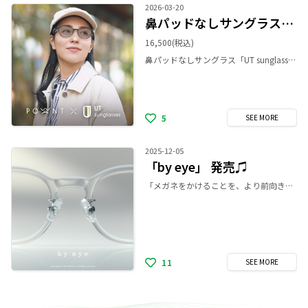
2026-03-20
鼻パッドなしサングラス🕶️✨
16,500
(税込)
鼻パッドなしサングラス「UT sunglasses」から、パリミキ限定 POWANTコラボモデルが登場！ UT sunglasses（ユーティー サングラス）は、鼻パッドがなく跡がつかないサングラスです。 「鼻に跡が残ってしまう」「痛みや重さが気になってしまう」「メイクが崩れる」といった、サングラスをかける際のお悩みから解放します。 パリミキ限定 POWANTとのコラボモデルは、日常使いしやすいカラーラインアップを揃えています。 日差しが強くなるこれからの季節、ストレスフリーな紫外線対策を提案します！ ぜひ店頭でお試しください。
5
SEE
MORE
2025-12-05
「by eye」 発売♫
「メガネをかけることを、より前向きで豊かな選択にしたい」その思いから生まれた、パリミキの新メガネブランド「by eye(バイアイ)」 「by eye」は、メガネを単に視力を補うためのものではなく、日々の景色をもう一度やわらかく整えてくれる“体の一部”として捉え直すことを起点に生まれました。 新しい視界とともに、今日の自分ともう一度やさしく出会うために。 それが「by eye」です。
11
SEE
MORE