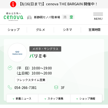
【8/16(日まで)】cenova THE BARGAIN 開催中！
満
空
新静岡セノバ駐車場
MENU
ショップ
グルメ
シネマ
営業時間
メガネ・サングラス
パリミキ
（平　日）10:00～19:00

（土日祝）10:00～20:00
フレックスタイム営業
054-266-7381
3F
新着
ニュース
スタッフ
募集
ショップ
情報