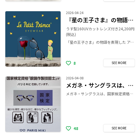
2026-04-24
『星の王子さま』の物語を表現した アイウェアコレクションが登場！
うす型160UVカットレンズ付き24,200円
(税込)
「星の王子さま」の物語を表現した アイウェアコレクションが登場！ 世界中で愛され続ける不朽の名作「星の王子さま」の世界観を詰め込んだ、 「Le Petit Prince EYEWEAR-星の王子さま-」が登場しました！ まるで物語を身にまとうようなデザインのメガネフレームは、かけるたびに王子さまからのメッセージを受け取れるはず。 あなただけの 「本当に大切なもの」を、このメガネと一緒に見つけてみませんか？ パリミキ公式サイト https://www.paris-miki.co.jp/shop/brand/lepetitprince/
8
SEE
MORE
2026-04-08
メガネ・サングラスは、国家検定資格「1級眼鏡作製技能士」にお任せ下さい♪
メガネ・サングラスは、国家検定資格「1級眼鏡作製技能士」にお任せ下さい。 パリミキ新静岡セノバ店には、国家検定資格「1級眼鏡作製技能士」が２名在籍しております。 確かな測定、確かな加工、確かなフィッティング 是非ご来店くださいませ♪
48
SEE
MORE