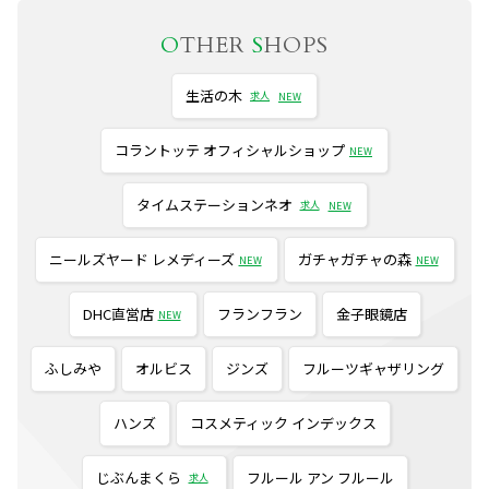
O
THER
S
HOPS
生活の木
求人
NEW
コラントッテ オフィシャルショップ
NEW
タイムステーションネオ
求人
NEW
ニールズヤード レメディーズ
ガチャガチャの森
NEW
NEW
DHC直営店
フランフラン
金子眼鏡店
NEW
ふしみや
オルビス
ジンズ
フルーツギャザリング
ハンズ
コスメティック インデックス
じぶんまくら
フルール アン フルール
求人