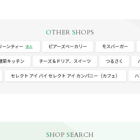
O
THER
S
HOPS
リーンティー
ピアーズベーカリー
モスバーガー
求人
健菜キッチン
チーズ＆ドリア．スイーツ
つるさく
セレクト アイ バイ セレクト アイ カンパニー（カフェ）
ハ
S
HOP
S
EARCH