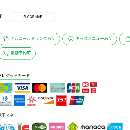
F
FLOOR MAP
sports_bar
child_care
shopping_
アルコールドリンクあり
キッズメニューあり
call
電話予約可
クレジットカード
電子マネー