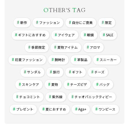
O
THER'S
T
AG
新作
ファッション
自分にご褒美
限定
ギフトにおすすめ
アイウェア
眼鏡
SALE
季節限定
夏物アイテム
アロマ
初夏ファッション
腕時計
革製品
スニーカー
サンダル
旅行
ギフト
チーズ
スキンケア
夏物
チーズピゲ
バッグ
チョコミント
紫外線
チャオパニックティピー
プレゼント
夏におすすめ
Aga+
ワンピース