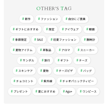
O
THER'S
T
AG
新作
ファッション
自分にご褒美
ギフトにおすすめ
限定
アイウェア
眼鏡
季節限定
SALE
初夏ファッション
腕時計
夏物アイテム
革製品
アロマ
スニーカー
サンダル
旅行
ギフト
チーズ
スキンケア
夏物
チーズピゲ
バッグ
チョコミント
紫外線
チャオパニックティピー
プレゼント
夏におすすめ
Aga+
ワンピース