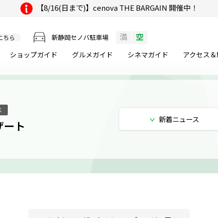
【8/16(日まで)】cenova THE BARGAIN 開催中！
満
空
新静岡セノバ駐車場
こちら
ショップガイド
グルメ
ガイド
シネマ
ガイド
アクセス＆
ス
新着
ニュース
ザート