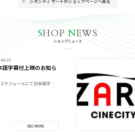
シネシティ ザートのショップページへ戻る
S
HOP
N
EWS
ショップニュース
-06-23
本語字幕付上映のお知ら
下記スケジュールにて日本語字幕付上映を実施します 「映画ちいかわ 人魚の島のひみつ」 8/8(土)～8/11(火)8:50の回 「仮面ライダーゼッツ＆超宇宙刑事ギャバン インフィニティ W ヒーロー夏映画2026」 8/8(土)～8/11(火)11:20の回 聴覚障害をお持ちの方にも映画を楽しんでいただけるようにセリフや効果音などが字幕で表示されます。 内容は通常版と変わりません。 ◎今後の予定 8/15(土)～8/18(火)「映画クレヨンしんちゃん 奇々怪々！オラの妖怪バケ～ション」 上映時間は未定です。日程は変更になる場合がございますのでご了承ください。
SEE
MORE