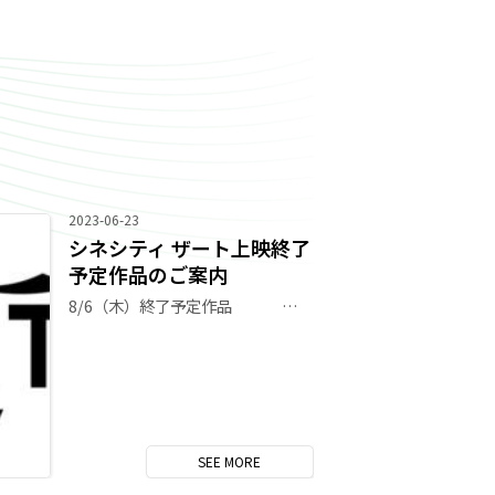
2023-06-23
シネシティ ザート上映終了
予定作品のご案内
8/6（木）終了予定作品 「黒牢城」※金～日曜休映 8/13（木）終了予定作品 「それいけ！アンパンマン パンタンと約束の星」 「口に関するアンケート」※8/7(金)～11(火･祝)休映 「君と花火と約束と」 ※あくまで終了予定となりますので、早期の上映終了もしくは延長の場合もございます。 予めご了承ください。
SEE
MORE