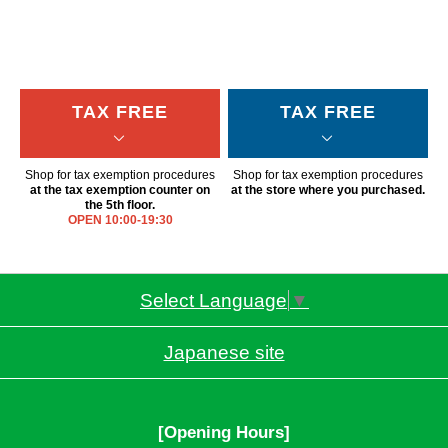
TAX FREE
TAX FREE
Shop for tax exemption procedures
Shop for tax exemption procedures
at the tax exemption counter on
at the store where you purchased.
the 5th floor.
OPEN 10:00-19:30
Select Language
▼
Japanese site
[Opening Hours]