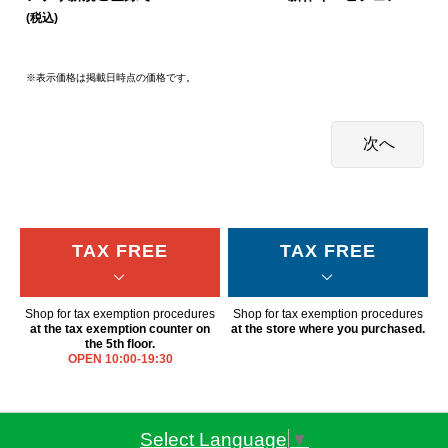
(税込)
※表示価格は掲載日時点の価格です。
TAX FREE
TAX FREE
Shop for tax exemption procedures
Shop for tax exemption procedures
at the tax exemption counter on
at the store where you purchased.
the 5th floor.
OPEN 10:00-19:30
Select Language
▼