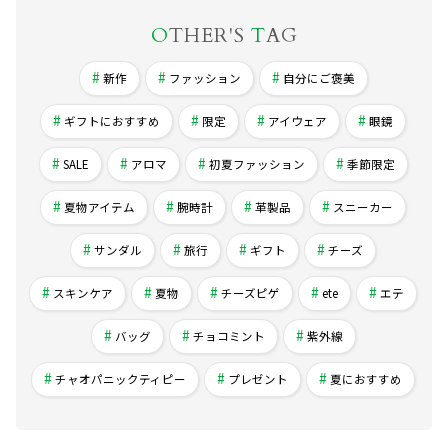
O
THER'S
T
AG
新作
ファッション
自分にご褒美
ギフトにおすすめ
限定
アイウェア
眼鏡
SALE
アロマ
初夏ファッション
季節限定
夏物アイテム
腕時計
革製品
スニーカー
サンダル
旅行
ギフト
チーズ
スキンケア
夏物
チーズピゲ
ete
エテ
バッグ
チョコミント
紫外線
チャオパニックティピー
プレゼント
夏におすすめ