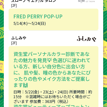
スローブ イエナ/ル タロン
[2F]
FRED PERRY POP-UP
5/14(木)〜5/24(日)
ふしみや
[2F]
資生堂パーソナルカラー診断であな
たの魅力を発見💡 色選びに迷われて
いる方、新しい自分色に出会い方
に、 肌や髪、瞳の色からあなたにぴ
ったりの色やメイク方法をご提案し
ます🙌
日時：5/22(金)・23(土)・24(日) 所要時間：約
15分 ※混雑時にはお待ちいただく場合がご
ざいます 参加費：363円（税込）
資生堂ビューティーアップコットン