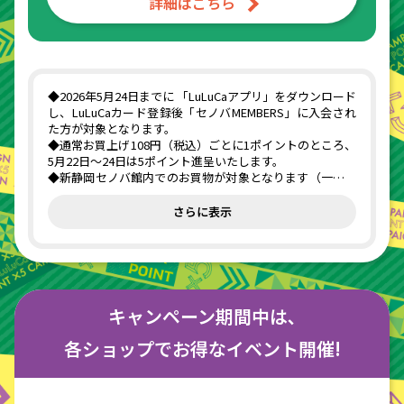
詳細はこちら
◆2026年5月24日までに 「LuLuCaアプリ」をダウンロード
し、LuLuCaカード登録後「セノバMEMBERS」に入会され
た方が対象となります。
◆通常お買上げ108円（税込）ごとに1ポイントのところ、
5月22日～24日は5ポイント進呈いたします。
◆新静岡セノバ館内でのお買物が対象となります（一部対
象外店舗あり）。
◆お会計時にLuLuCaカードまたはLuLuCaアプリ 新静岡セ
さらに表示
ノバ専用バーコードのご提示がない場合、ポイントアップ
対象外となります。
◆お会計の際は必ずLuLuCaカードまたはLuLuCaアプリの
「セノバ専用バーコード」を店頭の端末にて読み取らせて
ください。
◆LuLuCaカードをお忘れの場合、お買上げ日を含む3日以
キャンペーン期間中は､
内にLuLuCaカードとお買上げレシートを5Fしずてつカー
ド ルルカカードカウンターへご持参いただけますと、ポイ
各ショップでお得なイベント開催!
ント後付の手続きを行うことができます。ただし、ポイン
トアップ分のポイントは付与対象外となります。
◆この企画における権利の譲渡はできません。