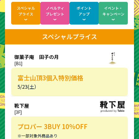
◆ポイントアップ分のポイントは6月上旬頃の付与を予定
しております(お買物当日のレシート表記は通常通りで
スペシャル
ノベルティ
ポイント
イベント・
す)。
プライス
プレゼント
アップ
キャンペーン
◆しずてつストアはお買上げ200円（税抜）ごと、ハンズ
は216円（税込）ごと、ノジマは324円（税込）ごとのポイ
ント進呈となります。
◆当キャンペーンは、予告なく中止または延期になる場合
スペシャルプライス
がございます。その場合は、新静岡セノバ公式ホームペー
ジにてご案内させていただきます。
◆5F ポケモンセンター出張所は本キャンペーンの対象外
となります。
御菓子庵 田子の月
【ポイントアップキャンペーンに関する問い合わせ先】
[B1]
新静岡セノバお問い合わせフォーム
【「LuLuCaアプリ」に関する問い合わせ先】
富士山頂3個入特別価格
静岡鉄道株式会社 LuLuCaアプリ専用ダイヤル 054-254-
5121（受付時間 10:00～17:30 土日・祝・年末年始 休）
5/23(土）
靴下屋
[3F]
プロパー 3BUY 10%OFF
※一部対象外商品あり