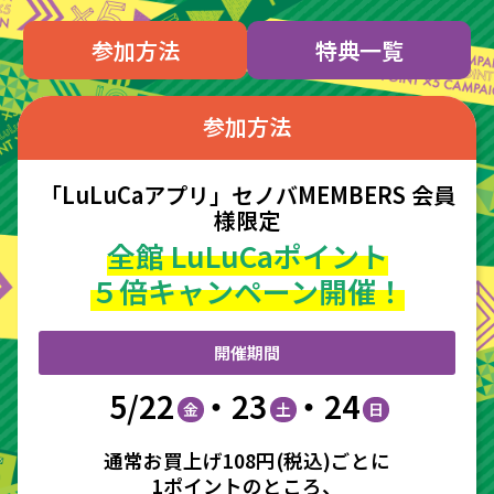
参加方法
特典一覧
参加方法
「LuLuCaアプリ」セノバMEMBERS 会員
様限定
全館 LuLuCaポイント
５倍キャンペーン開催！
開催期間
5/22
・23
・24
金
土
日
通常お買上げ108円(税込)ごとに
1ポイントのところ、