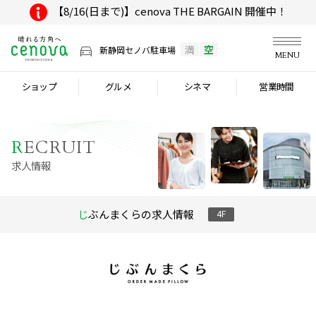
【8/16(日まで)】cenova THE BARGAIN 開催中！
満
空
新静岡セノバ駐車場
MENU
ショップ
グルメ
シネマ
営業時間
R
ECRUIT
求人情報
じぶんまくらの求人情報
4F