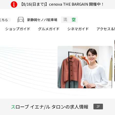
【8/16(日まで)】cenova THE BARGAIN 開催中！
満
空
新静岡セノバ駐車場
こちら
ショップガイド
グルメ
ガイド
シネマ
ガイド
アクセス＆
スローブ イエナ/ル タロンの求人情報
2F