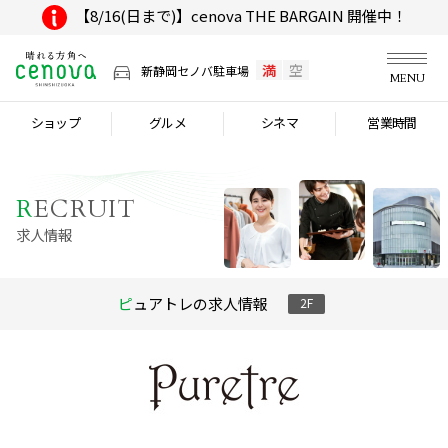
【8/16(日まで)】cenova THE BARGAIN 開催中！
満
空
新静岡セノバ駐車場
MENU
ショップ
グルメ
シネマ
営業時間
R
ECRUIT
求人情報
ピュアトレの求人情報
2F