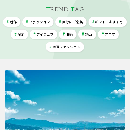
T
REND
T
AG
新作
ファッション
自分にご褒美
ギフトにおすすめ
限定
アイウェア
眼鏡
SALE
アロマ
初夏ファッション