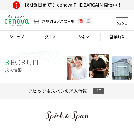
【8/16(日まで)】cenova THE BARGAIN 開催中！
満
空
新静岡セノバ駐車場
MENU
ショップ
グルメ
シネマ
営業時間
R
ECRUIT
求人情報
スピック＆スパンの求人情報
1F