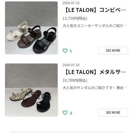
2026-07-15
【LE TALON】コンビベルトスニーカーサンダル
13,750円
(税込)
大人気のスニーカーサンダルのご紹介です💖 クッションがかなり効いており、ふかふかな履き心地がとっても好評なサンダルです💫 カジュアルにもキレイめにも合わせられるので、年齢問わず大人気です！ 夏のお出かけを控えている方、歩けるサンダルが欲しい方、必見です✨ ぜひ店頭でご覧ください😊
1
SEE
MORE
2026-07-10
【LE TALON】メタルサムリングサンダル
10,780円
(税込)
大人気のサンダルのご紹介です✨ 薄めのソールなのにクッション性がとても高く、リピーターさんも多いサンダルです♪ キレイめにもカジュアルにも合わせられる上品なデザインも特徴です💫 暑い日が続くこれからの季節、楽に履けるこのサンダルで、オシャレを楽しんでみませんか？💖 店頭でお待ちしております✨
2
SEE
MORE