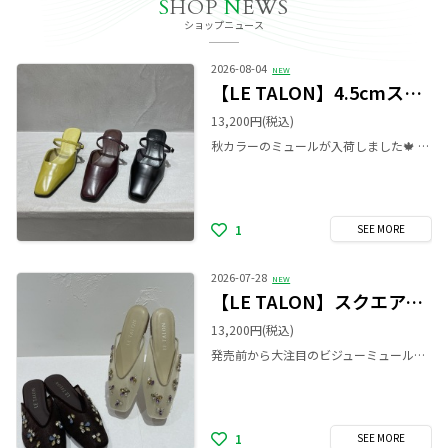
S
HOP
N
EWS
ショップニュース
2026-08-04
NEW
【LE TALON】4.5cmスクエアスニーカーミュール
13,200円
(税込)
秋カラーのミュールが入荷しました🍁 レトロ感あるカラーが、コーディネートをトレンディに仕上げてくれます♡ スニーカーソールで安定して履けるのもオススメのポイントです♪ ぜひ店頭でご覧ください✨
1
SEE
MORE
2026-07-28
NEW
【LE TALON】スクエアシアービジューミュール
13,200円
(税込)
発売前から大注目のビジューミュールが入荷しました💎 ビジューの上品な色合いがとても可愛く、履くだけで足元が華やかになります💓 クッション性も高いので歩きやすさも抜群です✨ シアーが程よい透け感なので、秋口まで長くお使いいただけます💫 ぜひ店頭でご覧ください♪
1
SEE
MORE