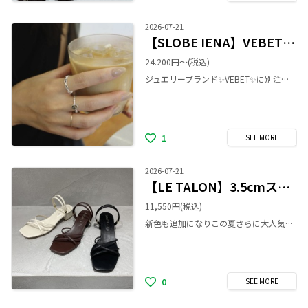
2026-07-21
【SLOBE IENA】VEBET SILVER925
24.200円〜
(税込)
ジュエリーブランド✨VEBET✨に別注。 シルバーアクセでも華奢すぎす、主役にもなるし、重ね付けも楽しめる♥️ 身につける人の個性を照らし長く使える、タイムレス・シーズンレスなジュエリー に仕上がりました✨ 素材は全てSILVER925。 1つ1つ手作りの想いのこもった、この夏のワンポイントにもなるアイテムを、是非店頭にてご覧下さい🎵
1
SEE
MORE
2026-07-21
【LE TALON】3.5cmスクエア2WAYサンダル
11,550円
(税込)
新色も追加になりこの夏さらに大人気のヒールサンダルのご紹介です👡 3.5㎝ヒールで歩きやすく、普段ヒールを履かない方にもぴったりなサンダルです✨ 足首のストラップが2wayで使えるのも、履きやすいポイントです♪ オンラインでは完売しているカラーもございます。 ぜひ店頭でご覧くださいませ✨
0
SEE
MORE