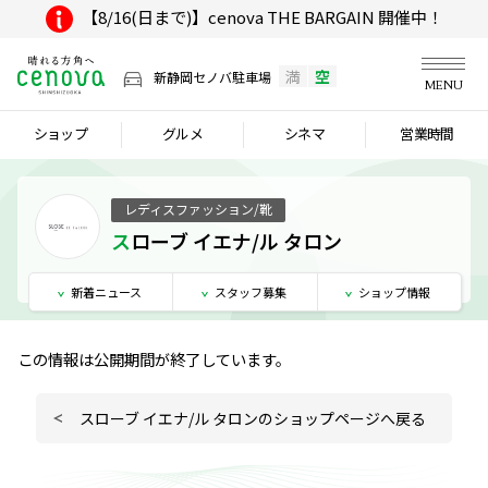
【8/16(日まで)】cenova THE BARGAIN 開催中！
満
空
新静岡セノバ駐車場
MENU
ショップ
グルメ
シネマ
営業時間
レディスファッション/靴
スローブ イエナ/ル タロン
新着
ニュース
スタッフ
募集
ショップ
情報
この情報は公開期間が終了しています。
スローブ イエナ/ル タロンのショップページへ戻る